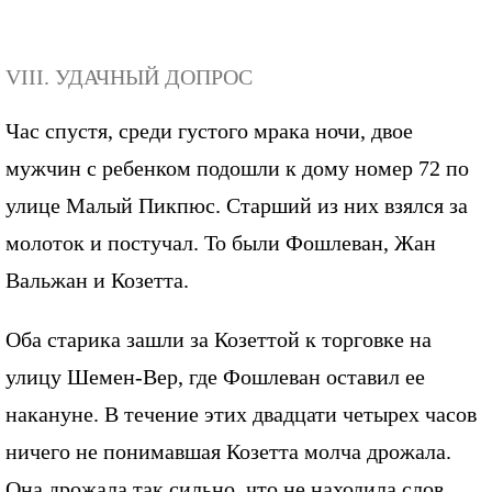
VIII. УДАЧНЫЙ ДОПРОС
Час спустя, среди густого мрака ночи, двое
мужчин с ребенком подошли к дому номер 72 по
улице Малый Пикпюс. Старший из них взялся за
молоток и постучал. То были Фошлеван, Жан
Вальжан и Козетта.
Оба старика зашли за Козеттой к торговке на
улицу Шемен-Вер, где Фошлеван оставил ее
накануне. В течение этих двадцати четырех часов
ничего не понимавшая Козетта молча дрожала.
Она дрожала так сильно, что не находила слов.