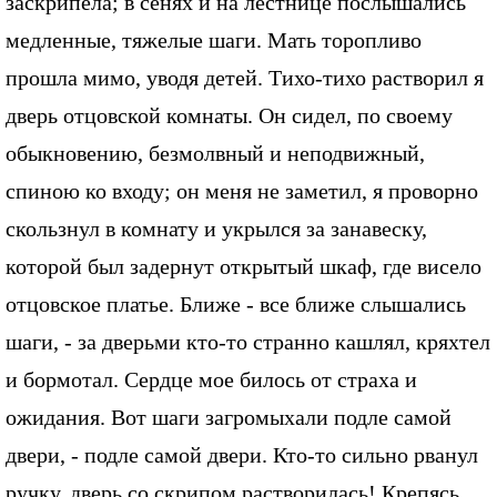
заскрипела; в сенях и на лестнице послышались
медленные, тяжелые шаги. Мать торопливо
прошла мимо, уводя детей. Тихо-тихо растворил я
дверь отцовской комнаты. Он сидел, по своему
обыкновению, безмолвный и неподвижный,
спиною ко входу; он меня не заметил, я проворно
скользнул в комнату и укрылся за занавеску,
которой был задернут открытый шкаф, где висело
отцовское платье. Ближе - все ближе слышались
шаги, - за дверьми кто-то странно кашлял, кряхтел
и бормотал. Сердце мое билось от страха и
ожидания. Вот шаги загромыхали подле самой
двери, - подле самой двери. Кто-то сильно рванул
ручку, дверь со скрипом растворилась! Крепясь