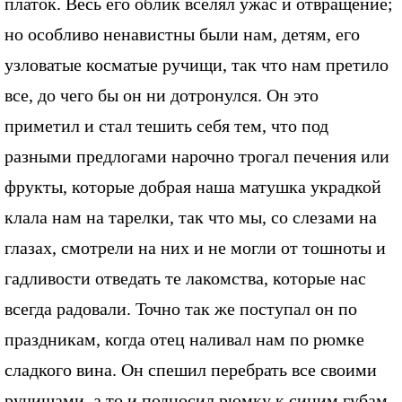
платок. Весь его облик вселял ужас и отвращение;
но особливо ненавистны были нам, детям, его
узловатые косматые ручищи, так что нам претило
все, до чего бы он ни дотронулся. Он это
приметил и стал тешить себя тем, что под
разными предлогами нарочно трогал печения или
фрукты, которые добрая наша матушка украдкой
клала нам на тарелки, так что мы, со слезами на
глазах, смотрели на них и не могли от тошноты и
гадливости отведать те лакомства, которые нас
всегда радовали. Точно так же поступал он по
праздникам, когда отец наливал нам по рюмке
сладкого вина. Он спешил перебрать все своими
ручищами, а то и подносил рюмку к синим губам