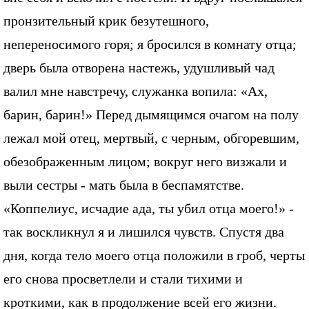
пронзительный крик безутешного,
непереносимого горя; я бросился в комнату отца;
дверь была отворена настежь, удушливый чад
валил мне навстречу, служанка вопила: «Ах,
барин, барин!» Перед дымящимся очагом на полу
лежал мой отец, мертвый, с черным, обгоревшим,
обезображенным лицом; вокруг него визжали и
выли сестры - мать была в беспамятстве.
«Коппелиус, исчадие ада, ты убил отца моего!» -
так воскликнул я и лишился чувств. Спустя два
дня, когда тело моего отца положили в гроб, черты
его снова просветлели и стали тихими и
кроткими, как в продолжение всей его жизни.