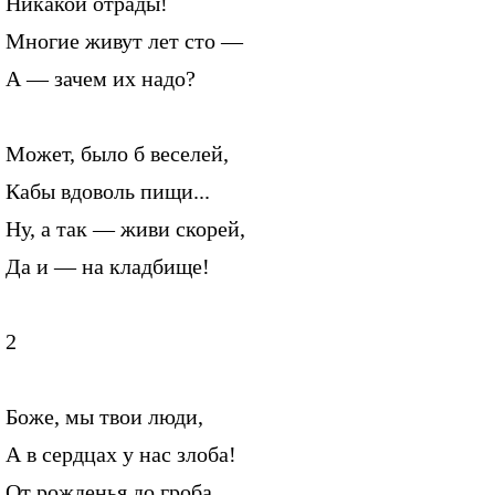
Никакой отрады!
Многие живут лет сто —
А — зачем их надо?
Может, было б веселей,
Кабы вдоволь пищи...
Ну, а так — живи скорей,
Да и — на кладбище!
2
Боже, мы твои люди,
А в сердцах у нас злоба!
От рожденья до гроба