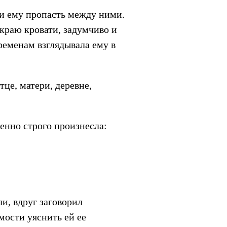
ми ему пропасть между ними.
а краю кровати, задумчиво и
временам взглядывала ему в
це, матери, деревне,
енно строго произнесла:
ли, вдруг заговорил
мости уяснить ей ее