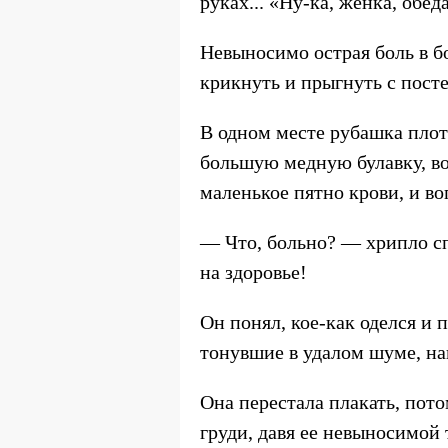
руках... «Ну-ка, женка, обед
Невыносимо острая боль в бо
крикнуть и прыгнуть с посте
В одном месте рубашка плотн
большую медную булавку, во
маленькое пятно крови, и во
— Что, больно? — хрипло сп
на здоровье!
Он понял, кое-как оделся и 
тонувшие в удалом шуме, н
Она перестала плакать, пото
груди, давя ее невыносимой 