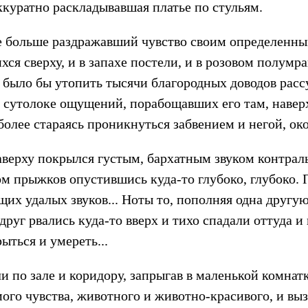
ккуратно раскладывавшая платье по стульям.
ще больше раздражавший чувство своим определенны
ся сверху, и в запахе постели, и в розовом полум
 было бы утопить тысячи благородных доводов расс
 сутолоке ощущений, порабощавших его там, навер
ё более стараясь проникнуться забвением и негой, о
аверху покрылся густым, бархатным звуком контрал
ом прыжков опустившись куда-то глубоко, глубоко.
щих удалых звуков... Ноты то, пополняя одна другую
друг рвались куда-то вверх и тихо спадали оттуда и
ыться и умереть...
и по зале и коридору, запрыгав в маленькой комнат
ого чувства, животного и животно-красивого, и вы