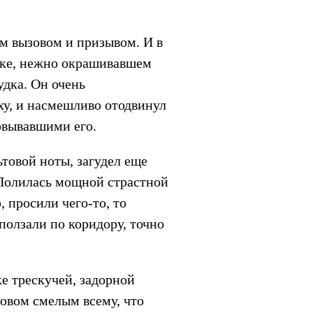
м вызовом и призывом. И в
раке, нежно окрашивавшем
удка. Он очень
ху, и насмешливо отодвинул
ковывавшими его.
ьтовой ноты, загудел еще
 Полилась мощной страстной
, просили чего-то, то
 ползали по коридору, точно
ке трескучей, задорной
зовом смелым всему, что