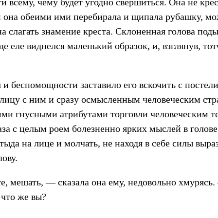
и всему, чему будет угодно свершиться. Она не кре
и она обеими ими перебирала и щипала рубашку, мо
йна слагать знамение креста. Склоненная голова поды
где еле виднелся маленький образок, и, взглянув, то
 и беспомощности заставило его вскочить с постели
лицу с ним и сразу осмысленным человеческим стр
ми гнусными атрибутами торговли человеческим те
глаза с целым роем болезненно ярких мыслей в голо
тыда на лице и молчать, не находя в себе силы выраз
ову.
 мешать, — сказала она ему, недовольно хмурясь. —
 что же вы?