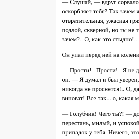
— Слушай, — вдруг сорвалос
оскорбляет тебя? Так зачем 
отвратительная, ужасная гря
подлой, скверной, но ты не т
зачем?.. О, как это стыдно!..
Он упал перед ней на колени 
— Прости!.. Прости!.. Я не д
он. — Я думал и был уверен,
никогда не проснется!.. О, д
виноват! Все так... о, какая м
— Голубчик! Чего ты?! — до 
перестань, милый, и успокой
припадок у тебя. Ничего, это 