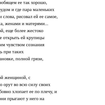
любящем ее так хорошо,
рудом и где пара маленьких
 слова, рисовал ей ее самое,
а, женами и матерями...
ой, еще более жестоко
де открыть ей крупицы
ним чувством сознания
дь при таких
новке, полной грязи,
ной женщиной, с
о орут во всю силу своих
бовно хлопает ее по плечу, и
 они прыгают у него на