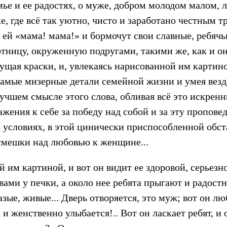
мье и ее радостях, о муже, добром молодом малом, 
е, где всё так уютно, чисто и заработано честным т
ей «мама! мама!» и бормочут свои славные, ребячьи
тницу, окруженную подругами, такими же, как и он
ущая краски, и, увлекаясь нарисованной им картин
 самые мизерные детали семейной жизни и умея вез
лучшем смысле этого слова, обливая всё это искрен
жения к себе за победу над собой и за эту пропове
условиях, в этой цинически приспособленной обста
смешки над любовью к женщине...
 им картиной, и вот он видит ее здоровой, серьез
ами у печки, а около нее ребята прыгают и радостн
азые, живые... Дверь отворяется, это муж; вот он лю
 и женственно улыбается!.. Вот он ласкает ребят, и