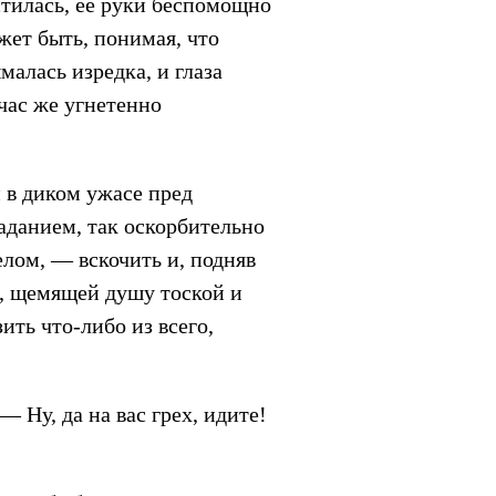
стилась, ее руки беспомощно
жет быть, понимая, что
малась изредка, и глаза
тчас же угнетенно
 в диком ужасе пред
аданием, так оскорбительно
лом, — вскочить и, подняв
ве, щемящей душу тоской и
ить что-либо из всего,
 Ну, да на вас грех, идите!