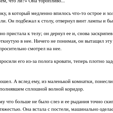
аем, что ли?» Она торопливо...
ку, в который медленно впилось что-то острое и хол
ли. Он подбежал к столу, отвернул винт лампы и бы
о пристала к телу; он дернул ее и, снова заскрипев
ткнутую в нее. Ничего не понимая, он вытащил эту 
просительно смотрел на нее.
росили его из-за полога кровати, теперь плотно за
пошел. А вслед ему, из маленькой комнатки, понесл
аполнявшем сплошной волной коридор.
му что больше не было слез и ее рыдания точно скип
тяжестью. Она встала с постели, машинально оделас