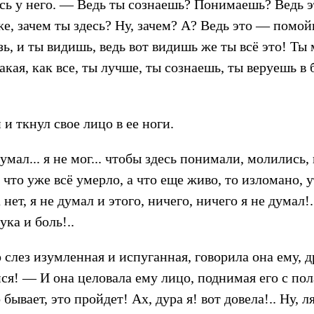
ь у него. — Ведь ты сознаешь? Понимаешь? Ведь эт
же, зачем ты здесь? Ну, зачем? А? Ведь это — помойн
зь, и ты видишь, ведь вот видишь же ты всё это! Ты
акая, как все, ты лучше, ты сознаешь, ты веруешь в б
и ткнул свое лицо в ее ноги.
умал... я не мог... чтобы здесь понимали, молились,
 что уже всё умерло, а что еще живо, то изломано, у
а нет, я не думал и этого, ничего, ничего я не думал
ука и боль!..
слез изумленная и испуганная, говорила она ему, 
ся! — И она целовала ему лицо, поднимая его с пол
бывает, это пройдет! Ах, дура я! вот довела!.. Ну, л