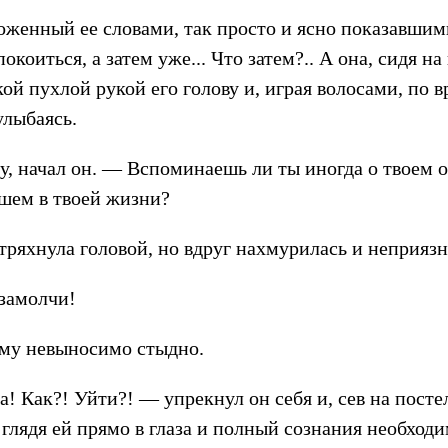
оженный ее словами, так просто и ясно показавши
окоиться, а затем уже... Что затем?.. А она, сидя н
ой пухлой рукой его голову и, играя волосами, по 
улыбаясь.
, начал он. — Вспоминаешь ли ты иногда о твоем от
ошем в твоей жизни?
тряхнула головой, но вдруг нахмурилась и неприязн
 замолчи!
 ему невыносимо стыдно.
а! Как?! Уйти?! — упрекнул он себя и, сев на посте
глядя ей прямо в глаза и полный сознания необходи