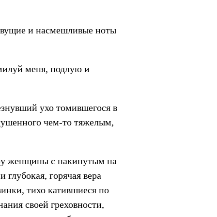
зовущие и насмешливые ноты
милуй меня, подлую и
езнувший ухо томившегося в
глушенного чем-то тяжелым,
ру женщины с накинутым на
 глубокая, горячая вера
зинки, тихо катившиеся по
нания своей греховности,