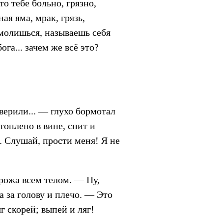
о тебе больно, грязно,
ая яма, мрак, грязь,
 молишься, называешь себя
ога... зачем же всё это?
 верили... — глухо бормотал
топлено в вине, спит и
!.. Слушай, прости меня! Я не
дрожа всем телом. — Ну,
а за голову и плечо. — Это
яг скорей; выпей и ляг!