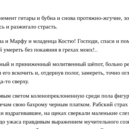
немент гитары и бубна и снова протяжно-жгучие, 
ь и разжигало страсть.
на и Марфу и младенца Костю! Господи, спаси и по
й умереть без покаяния в грехах моих!..
рбный и приниженный молитвенный шёпот, больно р
 его вскочить и, отдернув полог, замереть, точно о
а-то сверху.
овым светом коленопреклоненную среди пола фигу
ечам свою бахрому черным платком. Рабский страх и
ки вздрагивавшее, на щеках сверкали маленькие сле
, до ужаса правдивым выражением мучительного соз