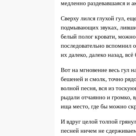
медленно раздевавшаяся и а
Сверху лился глухой гул, е
подмывающих звуках, ливших
белый полог кровати, можно
последовательно вспомнил о
их далеко, далеко назад, вс
Вот на мгновение весь гул н
бешеней и смолк, точно ряд
волной песня, вся из тоскую
рыдали отчаянно и громко, в
ища место, где бы можно скр
И вдруг целой толпой грянул
песней ничем не сдерживаем