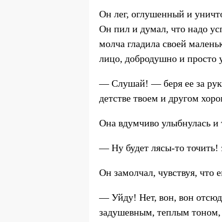
Он лег, оглушенный и уничт
Он пил и думал, что надо усп
молча гладила своей маленьк
лицо, добродушно и просто 
— Слушай! — беря ее за руку
детстве твоем и другом хор
Она вдумчиво улыбнулась и 
— Ну будет лясы-то точить!
Он замолчал, чувствуя, что
— Уйду! Нет, вон, вон отсюд
задушевным, теплым тоном, 