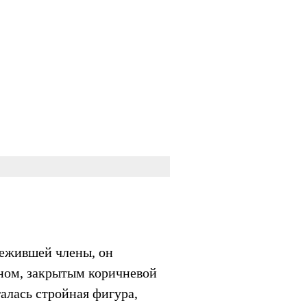
нежившей члены, он
кном, закрытым коричневой
алась стройная фигура,