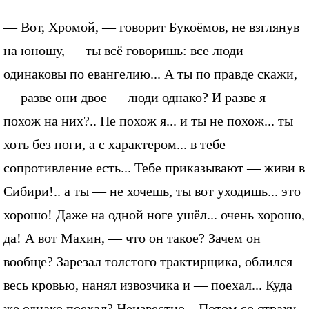
— Вот, Хромой, — говорит Букоёмов, не взглянув
на юношу, — ты всё говоришь: все люди
одинаковы по евангелию... А ты по правде скажи,
— разве они двое — люди однако? И разве я —
похож на них?.. Не похож я... и ты не похож... ты
хоть без ноги, а с характером... в тебе
сопротивление есть... Тебе приказывают — живи в
Сибири!.. а ты — не хочешь, ты вот уходишь... это
хорошо! Даже на одной ноге ушёл... очень хорошо,
да! А вот Махин, — что он такое? Зачем он
вообще? Зарезал толстого трактирщика, облился
весь кровью, нанял извозчика и — поехал... Куда
же однако поехал? Неизвестно... Потом со страху