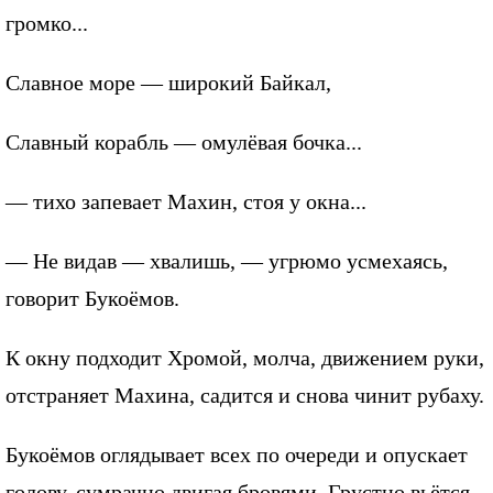
громко...
Славное море — широкий Байкал,
Славный корабль — омулёвая бочка...
— тихо запевает Махин, стоя у окна...
— Не видав — хвалишь, — угрюмо усмехаясь,
говорит Букоёмов.
К окну подходит Хромой, молча, движением руки,
отстраняет Махина, садится и снова чинит рубаху.
Букоёмов оглядывает всех по очереди и опускает
голову, сумрачно двигая бровями. Грустно вьётся