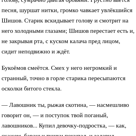
песня, шуршат нитки, громко чавкает увлёкшийся
Шишов. Старик вскидывает голову и смотрит на
него холодными глазами; Шишов перестает есть и,
не закрывая рта, с куском калача пред лицом,
сидит неподвижно и ждёт.
Букоёмов смеётся. Смех у него негромкий и
странный, точно в горле старика пересыпаются
осколки битого стекла.
— Лавошник ты, рыжая скотина, — насмешливо
говорит он, — и поступок твой поганый,
лавошников... Купил девочку-подростка, — как,
скажем, бараньи тушки покупал, и задавил