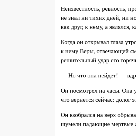
Неизвестность, ревность, пр
не знал ни тихих дней, ни н
как друг, к нему, а являлся,
Когда он открывал глаза утр
к нему Веры, отвечающей см
решительный удар его горячк
— Но что она нейдет! — вдру
Он посмотрел на часы. Она у
что вернется сейчас: долог э
Он взобрался на верх обрыва
шумели падающие мертвые л