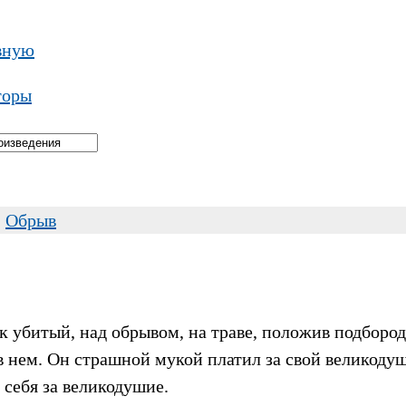
вную
торы
→
Обрыв
к убитый, над обрывом, на траве, положив подбород
в нем. Он страшной мукой платил за свой великодуш
я себя за великодушие.