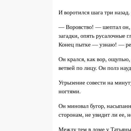
И воротился шага три назад.
— Воровство! — шептал он, с
загадки, опять русалочные г
Конец пытке — узнаю! — реш
Он крался, как вор, ощупью
ветвей по лицу. Он полз нау
Угрызение совести на минуту
ногтями.
Он миновал бугор, насыпанн
сторонам, не увидит ли ее, 
Между тем в доме у Татьяны