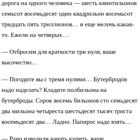
дорога на одного человека — шесть квинтильонов
семьсот восемьдесят один квадрильон восемьсот
тридцать пять триллионов… и еще мелочь какая-
то. Ежели на четверых…
— Отбросим для краткости три нуля, ваше
высочество…
— Погодите вы с тремя нулями… Бутербродов
надо наделать? Кладите полбильона на
бутерброды. Сорок восемь бильонов сто семьдесят
два мильона четыреста шестьдесят тысяч триста
восемьдесят два… Ладно. Папирос надо взять…
— Рано изволили начать курить, ваше