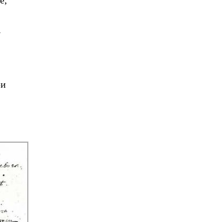
е,
.
ри