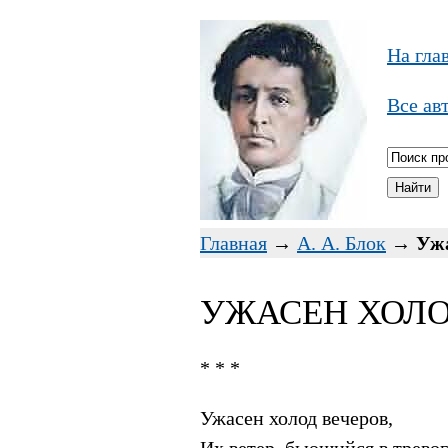
На гла
Все ав
Главная
→
А. А. Блок
→
Ужа
УЖАСЕН ХОЛОД
* * *
Ужасен холод вечеров,