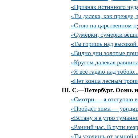
«Признак истинного чуда
«Ты далека, как прежде, т
«Стою на царственном пу
«Сумерки, сумерки вешни
«Ты горишь над высокой 
«Видно дни золотые приш
«Кругом далекая равнина.
«Я всё гадаю над тобою..
«Нет конца лесным тропи
III. С.—Петербург. Осень и
«Смотри — я отступаю в 
«Пройдет зима — увидиш
«Встану я в утро туманно
«Ранний час. В пути незр
«Ты уходишь от земной ю