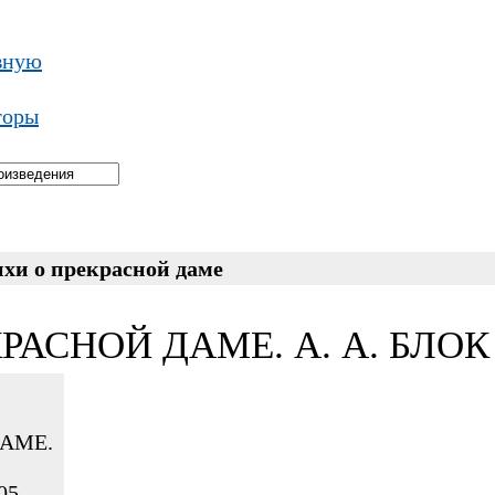
вную
торы
хи о прекрасной даме
РАСНОЙ ДАМЕ. А. А. БЛОК
АМЕ.
05