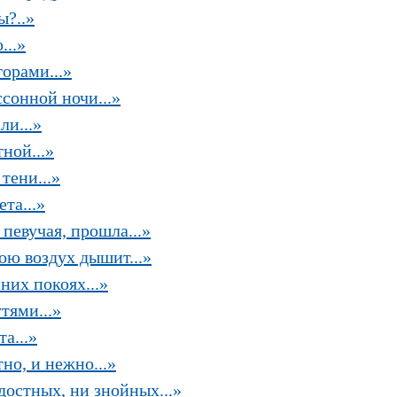
ы?..»
...»
орами...»
сонной ночи...»
ли...»
ной...»
тени...»
та...»
 певучая, прошла...»
ою воздух дышит...»
них покоях...»
тями...»
а...»
но, и нежно...»
достных, ни знойных...»