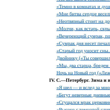
«Темно в комнатах и душ
«Мне битва сердце весели
«Неотвязный стоит на дор
«Молчи, как встарь, скрыв
«Вечереющий сумрак, пов
«Сумрак дня несет печаль
«Старый год уносит сны..
Двойнику («Ты совершил 
«Мы, два старца, бредем 
Ночь на Новый год («Леж
IV. С.—Петербург. Зима и в
«Я шел — и вслед за мно
«Бегут неверные дневные 
«Сгущался мрак церковно
«Высоко с темнотой слива