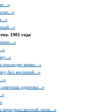
е...»
сно...»
...»
ный...»
сень 1901 года
имо...»
..»
у...»
а проходят мимо...»
ну без желаний...»
..»
 цветешь одиноко...»
.»
.»
 передрассветной лени...»