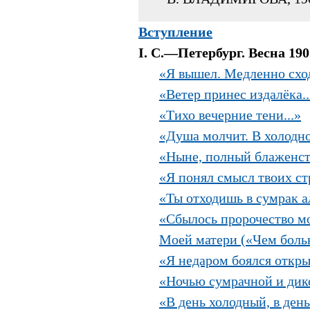
Вступление
I. С.—Петербург. Весна 190
«Я вышел. Медленно сход
«Ветер принес издалёка..
«Тихо вечерние тени...»
«Душа молчит. В холодно
«Ныне, полный блаженств
«Я понял смысл твоих ст
«Ты отходишь в сумрак а
«Сбылось пророчество мо
Моей матери («Чем больн
«Я недаром боялся открыт
«Ночью сумрачной и дико
«В день холодный, в день