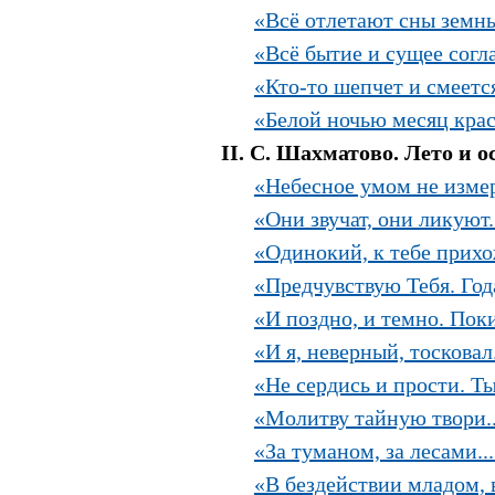
«Всё отлетают сны земны
«Всё бытие и сущее согла
«Кто-то шепчет и смеется
«Белой ночью месяц крас
II. С. Шахматово. Лето и о
«Небесное умом не измер
«Они звучат, они ликуют.
«Одинокий, к тебе прихож
«Предчувствую Тебя. Год
«И поздно, и темно. Поки
«И я, неверный, тосковал.
«Не сердись и прости. Ты
«Молитву тайную твори..
«За туманом, за лесами..
«В бездействии младом, в