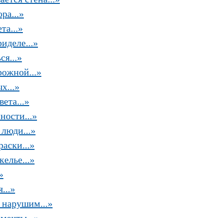
ра...»
та...»
иделе...»
я...»
рожной...»
х...»
ета...»
ности...»
люди...»
аски...»
елье...»
»
...»
 нарушим...»