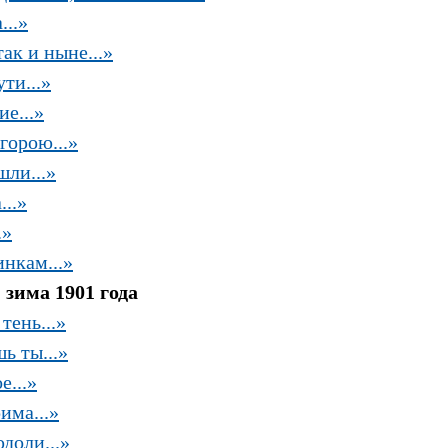
...»
ак и ныне...»
ти...»
е...»
горою...»
ли...»
..»
.»
нкам...»
 зима 1901 года
тень...»
ь ты...»
е...»
има...»
доли...»