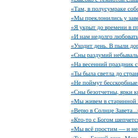
«Там, в полусумраке собо
«Мы преклонились у заве
«Я укрыт до времени в пр
«И нам недолго любоватьс
«Уходит день. В пыли до
«Сны раздумий небывалы
«На весенний праздник св
«Ты была светла до стран
«Не поймут бесскорбные 
«Сны безотчетны, ярки кр
«Мы живем в старинной к
«Верю в Солнце Завета...
«Кто-то с Богом шепчется
«Мы всё простим — и не