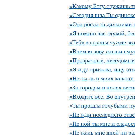
«Какому Богу служишь т
«Сегодня шла Ты одиноко
«Она росла за дальними г
«Я помню час глухой, бес
«Тебя в страны чужие зва
«Внемля зову жизни смут
«Прозрачные, неведомые 
«Я жду призыва, ищу отве
«Не ты ль в моих мечтах,
«За городом в полях весн
«Входите все. Во внутрен
«Ты прошла голубыми пу
«Не жди последнего ответ
«Не пой ты мне и сладост
«Не жаль мне дней ни ра