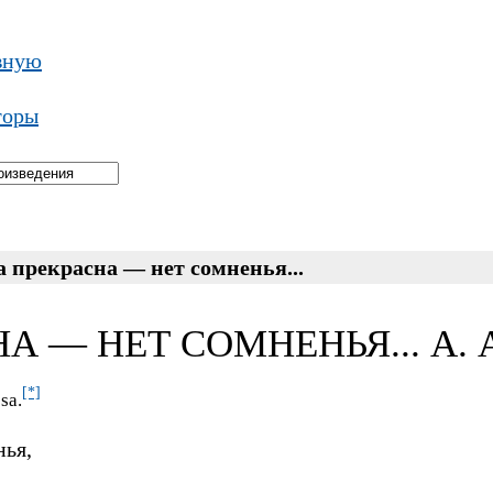
вную
торы
 прекрасна — нет сомненья...
А — НЕТ СОМНЕНЬЯ... А. 
[*]
osa.
нья,