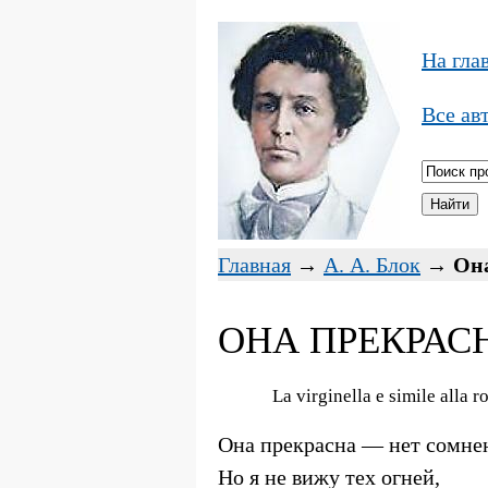
На гла
Все ав
Главная
→
А. А. Блок
→
Она
ОНА ПРЕКРАСН
La virginella e simile alla r
Она прекрасна — нет сомне
Но я не вижу тех огней,