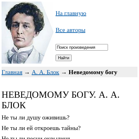
На главную
Все авторы
Главная
→
А. А. Блок
→
Неведомому богу
НЕВЕДОМОМУ БОГУ. А. А.
БЛОК
Не ты ли душу оживишь?
Не ты ли ей откроешь тайны?
Не ты ли песни окрылишь,