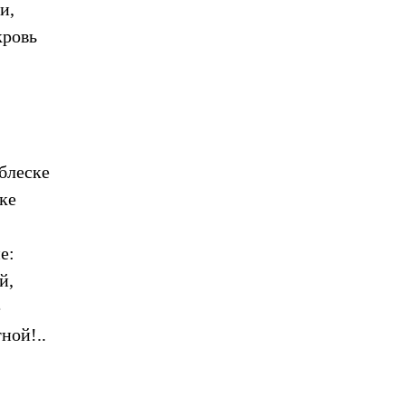
и,
кровь
блеске
ке
е:
й,
е
ной!..