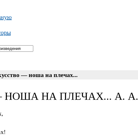
вную
торы
усство — ноша на плечах...
НОША НА ПЛЕЧАХ... А. А
х,
х!