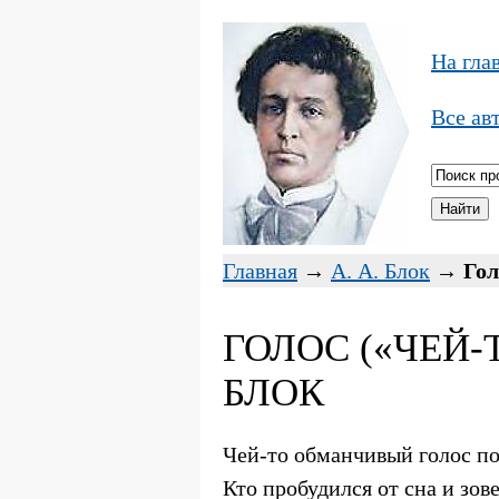
На гла
Все ав
Главная
→
А. А. Блок
→
Гол
ГОЛОС («ЧЕЙ-Т
БЛОК
Чей-то обманчивый голос по
Кто пробудился от сна и зов