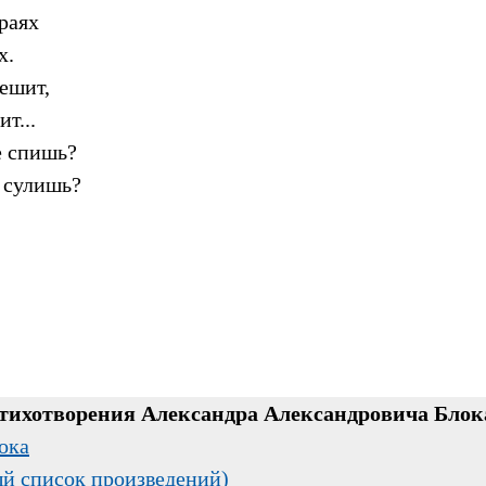
раях
х.
пешит,
т...
е спишь?
е сулишь?
стихотворения Александра Александровича Блок
ока
ый список произведений)