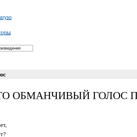
вную
торы
ос
О ОБМАНЧИВЫЙ ГОЛОС ПОЕТ
ет,
ет?