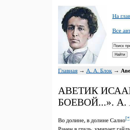
На гла
Все ав
Главная
→
А. А. Блок
→
Аве
АВЕТИК ИСАА
БОЕВОЙ...». А.
[*
Во долине, в долине Сално
Ранен в грудь, умирает гайду