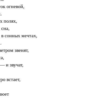
ок огневой,
.
х полях,
 сна,
 в сонных мечтах,
.
етром звенят,
а,
— и звучат,
ро встает,
люет