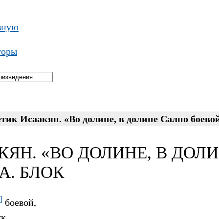
вную
торы
тик Исаакян. «Во долине, в долине Сално боевой
КЯН. «ВО ДОЛИНЕ, В ДОЛ
 А. БЛОК
]
боевой,
к.