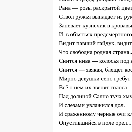
Рана — розы раскрытой цвет
Ствол ружья выпадает из рук
Запевает кузнечик в кровавы
И, в объятьях предсмертного
Видит павший гайдук, видит
Что свободна родная страна..
Снится нива — колосья под в
Снится — звякая, блещет кос
Мирно девушки сено гребут 
Всё о нем их звенят голоса...
Над долиной Сално туча хму
И слезами увлажился дол.
И сраженному черные очи к
Опустившийся в поле орел...