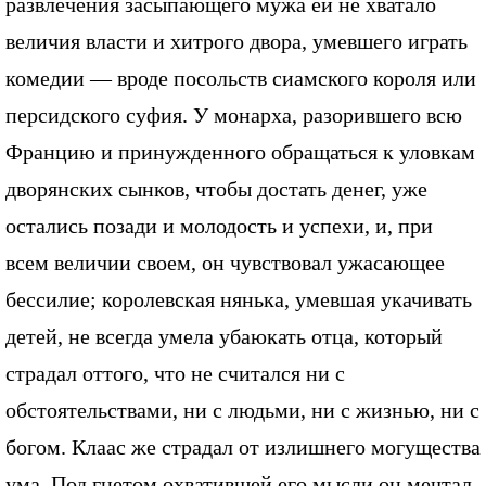
развлечения засыпающего мужа ей не хватало
величия власти и хитрого двора, умевшего играть
комедии — вроде посольств сиамского короля или
персидского суфия. У монарха, разорившего всю
Францию и принужденного обращаться к уловкам
дворянских сынков, чтобы достать денег, уже
остались позади и молодость и успехи, и, при
всем величии своем, он чувствовал ужасающее
бессилие; королевская нянька, умевшая укачивать
детей, не всегда умела убаюкать отца, который
страдал оттого, что не считался ни с
обстоятельствами, ни с людьми, ни с жизнью, ни с
богом. Клаас же страдал от излишнего могущества
ума. Под гнетом охватившей его мысли он мечтал